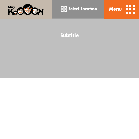
Menu
Select Location
Subtitle
Back to Offers
Share:
From: