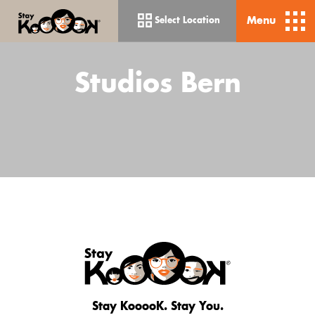
Menu
Select Location
Studios Bern
Stay KooooK. Stay You.