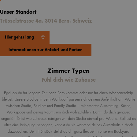
Unser Standort
Trüsselstrasse 4a, 3014 Bern, Schweiz
Hier gehts lang
Informationen zur Anfahrt und Parken
Zimmer Typen
Fühl dich wie Zuhause
Egal ob du für längere Zeit nach Bern kommst oder nur für einen Wochenendtrip
bleibst: Unsere Studios in Bern Wankdorf passen sich deinem Aufenthalt an. Wähle
zwischen Studio, Studio+ und Family Studio – mit smarter Ausstattung, Küche,
Workspace und genug Raum, um dich wohlzufühlen. Damit du dich genauso
ungestört fühlst wie zuhause, reinigen wir dein Studio einmal pro Woche. Solltest du
öfter eine Reinigung benötigen, kannst du sie während deines Aufenthalts einfach
dazubuchen. Dein Frühstück stellst du dir ganz flexibel in unserem Backyard