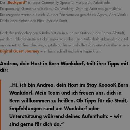
Der „
Backyard“
ist unser Community Space für Austausch, Arbeit oder
Entspannung: Gemeinschaftsküche, Co-Working, Gaming Area und gemütliche
Rückzugsorte warten auf dich. Auf der Dachterrasse genießt du Apero, After-Work-
Drinks oder einfach den Blick über die Stadt.
Dank der nahegelegenen S-Bahn bist du in nur einer Station in der Berner Altstadt,
mit dem inkludierten Bern Ticket sogar kostenlos. Dein Aufenthalt ist komplett digital
organisiert: Online Check-in, digitale Schlüssel und alle Infos steuerst du über unsere
Digital Guest Journey
– einfach, schnell und ohne Papierkram.
Andrea, dein Host in Bern Wankdorf, teilt ihre Tipps mit
dir:
„Hi, ich bin Andrea, dein Host im Stay KooooK Bern
Wankdorf. Mein Team und ich freuen uns, dich in
Bern willkommen zu heißen. Ob Tipps für die Stadt,
Empfehlungen rund um Wankdorf oder
Unterstützung während deines Aufenthalts – wir
sind gerne für dich da.“