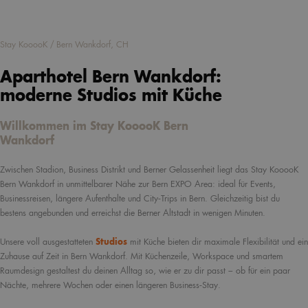
Stay KooooK / Bern Wankdorf, CH
Aparthotel Bern Wankdorf:
moderne Studios mit Küche
Willkommen im Stay KooooK Bern
Wankdorf
Zwischen Stadion, Business Distrikt und Berner Gelassenheit liegt das Stay KooooK
Bern Wankdorf in unmittelbarer Nähe zur Bern EXPO Area: ideal für Events,
Businessreisen, längere Aufenthalte und City-Trips in Bern. Gleichzeitig bist du
bestens angebunden und erreichst die Berner Altstadt in wenigen Minuten.
Unsere voll ausgestatteten
Studios
mit Küche bieten dir maximale Flexibilität und ein
Zuhause auf Zeit in Bern Wankdorf. Mit Küchenzeile, Workspace und smartem
Raumdesign gestaltest du deinen Alltag so, wie er zu dir passt – ob für ein paar
Nächte, mehrere Wochen oder einen längeren Business-Stay.