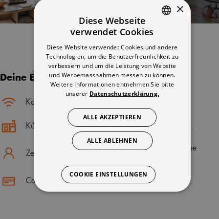
×
Diese Webseite
verwendet Cookies
GERMAN
Diese Website verwendet Cookies und andere
ENGLISH
Technologien, um die Benutzerfreunlichkeit zu
verbessern und um die Leistung von Website
FRENCH
und Werbemassnahmen messen zu können.
Deine Extras
Weitere Informationen entnehmen Sie bitte
unserer
Datenschutzerklärung.
Kostenloses WLAN
Queensize-Bett
ALLE AKZEPTIEREN
Küche
Shampoo & Co.
ALLE ABLEHNEN
Nespresso Kaffee
Zeit-Für-Mich
Maschine
COOKIE EINSTELLUNGEN
Cashless