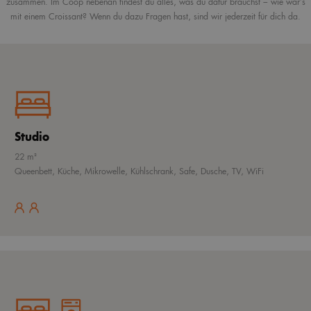
zusammen. Im Coop nebenan findest du alles, was du dafür brauchst – wie wär’s
mit einem Croissant? Wenn du dazu Fragen hast, sind wir jederzeit für dich da.
Studio
22 m²
Queenbett, Küche, Mikrowelle, Kühlschrank, Safe, Dusche, TV, WiFi