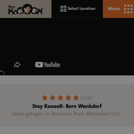
Menu
Select Location
(3,260)
Stay KooooK- Bern Wankdorf
Ideal gelegen in Business Park Wankdorf City.