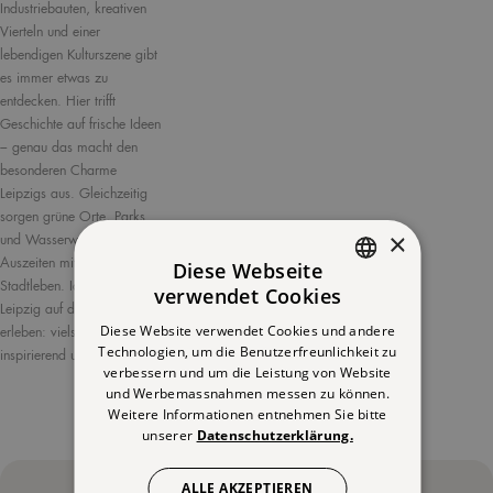
Industriebauten, kreativen
Vierteln und einer
lebendigen Kulturszene gibt
es immer etwas zu
entdecken. Hier trifft
Geschichte auf frische Ideen
– genau das macht den
besonderen Charme
Leipzigs aus. Gleichzeitig
sorgen grüne Orte, Parks
×
und Wasserwege für kleine
Auszeiten mitten im
Diese Webseite
Stadtleben. Ideal, um
verwendet Cookies
GERMAN
Leipzig auf deine Weise zu
Diese Website verwendet Cookies und andere
erleben: vielseitig,
ENGLISH
Technologien, um die Benutzerfreunlichkeit zu
inspirierend und mittendrin.
verbessern und um die Leistung von Website
FRENCH
und Werbemassnahmen messen zu können.
Weitere Informationen entnehmen Sie bitte
unserer
Datenschutzerklärung.
ALLE AKZEPTIEREN