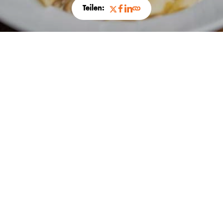
Teilen:
Bern
El Bigote Verde