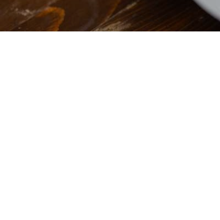
Barbière
Chez Anja