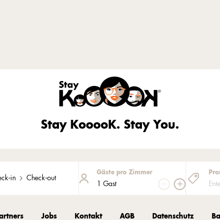
s an den Speck!
Stay KooooK. Stay You.
Gäste pro Zimmer
Pro
ck-in
Check-out
1 Gast
artners
Jobs
Kontakt
AGB
Datenschutz
Ba