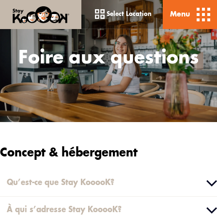
Menu
Select Location
Foire aux questions
Concept & hébergement
Qu’est-ce que Stay KooooK?
À qui s’adresse Stay KooooK?