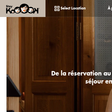
Select Location
À 
De la réservation au
séjour e