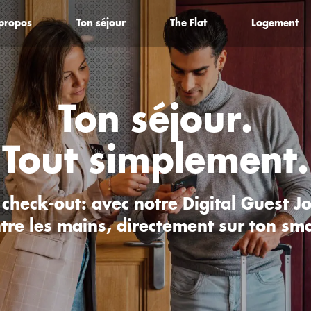
propos
Ton séjour
The Flat
Logement
Studios
Chambres
Ton séjour.
Tout simplement.
 check-out: avec notre Digital Guest Jo
ntre les mains, directement sur ton sm